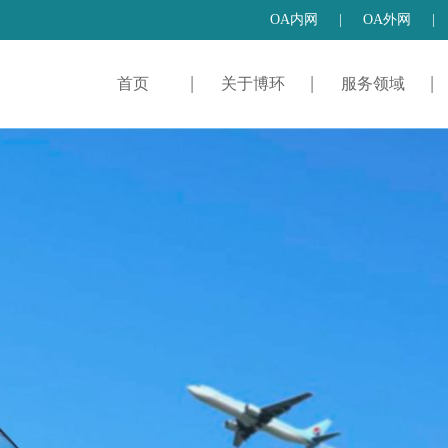
OA内网
|
OA外网
|
首页
关于博环
服务领域