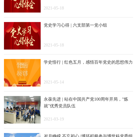
2021-05-18
党史学习心得 | 六支部第一党小组
2021-05-18
学史悟行 | 红色五月，感悟百年党史的思想伟力
2021-05-14
永葆先进 | 站在中国共产党100周年开局，“炼
就”优秀党员队伍
2021-03-19
岁月峥嵘 不忘初心 |博环积极参与博世科党委组