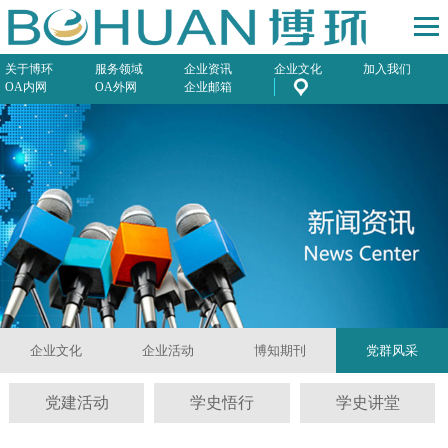
关于博环
服务领域
企业资讯
企业文化
加入我们
OA内网
OA外网
企业邮箱
企业文化
企业活动
博知期刊
党群风采
党建活动
学史悟行
学史讲堂