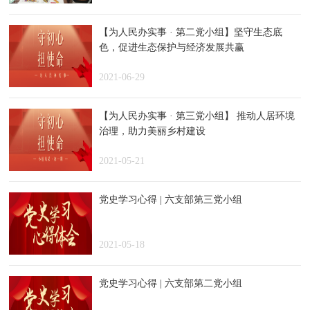
【为人民办实事 · 第二党小组】坚守生态底
色，促进生态保护与经济发展共赢
2021-06-29
【为人民办实事 · 第三党小组】 推动人居环境
治理，助力美丽乡村建设
2021-05-21
党史学习心得 | 六支部第三党小组
2021-05-18
党史学习心得 | 六支部第二党小组