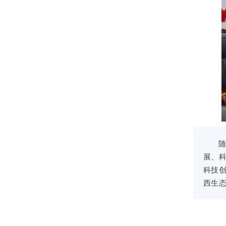
展、
科技
西生