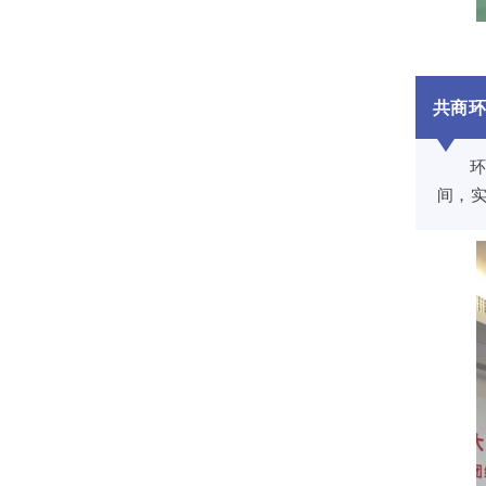
共商
间，