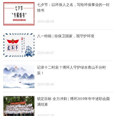
七夕节：以环保人之名，写给环保事业的一封
情书
2019-08-09
八一特辑 | 你保卫国家，我守护环境
2019-08-07
记录十二时辰？博环人守护绿水青山不分时
辰！
2019-08-06
锁定目标 全力冲刺 | 博环2019年年中述职会圆
满结束
2019-07-29