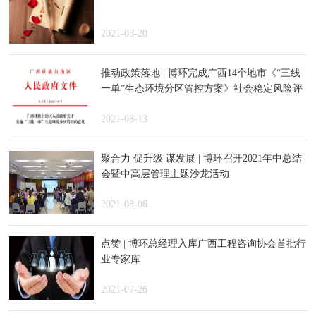
2021-08-20
推动政策落地 | 博环完成广西14个地市《“三线
一单”生态环境分区管控方案》社会稳定风险评
估
2021-08-13
聚合力 促升级 谋发展 | 博环召开2021年中总结
会暨中高层管理主题沙龙活动
2021-08-06
点赞 | 博环总经理入库广西工程咨询协会首批行
业专家库
2021-07-26