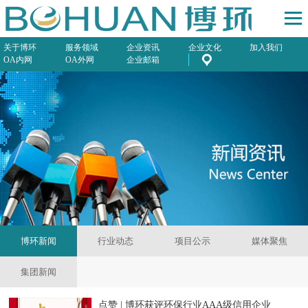
关于博环
服务领域
企业资讯
企业文化
加入我们
OA内网
OA外网
企业邮箱
博环新闻
行业动态
项目公示
媒体聚焦
集团新闻
点赞 | 博环获评环保行业AAA级信用企业