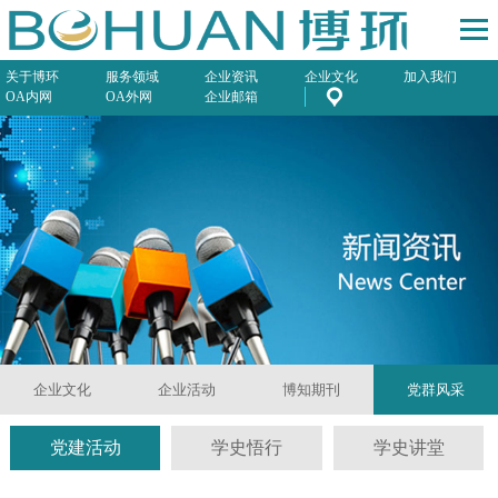
关于博环
服务领域
企业资讯
企业文化
加入我们
OA内网
OA外网
企业邮箱
企业文化
企业活动
博知期刊
党群风采
党建活动
学史悟行
学史讲堂