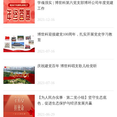
学魂强实 | 博世科第六党支部博环公司年度党建
工作
2021-12-16
博世科迎接建党100周年，扎实开展党史学习教
育
2021-07-16
庆祝建党百年 博世科唱支歌儿给党听
2021-07-16
【为人民办实事 · 第二党小组】坚守生态底
色，促进生态保护与经济发展共赢
2021-06-29