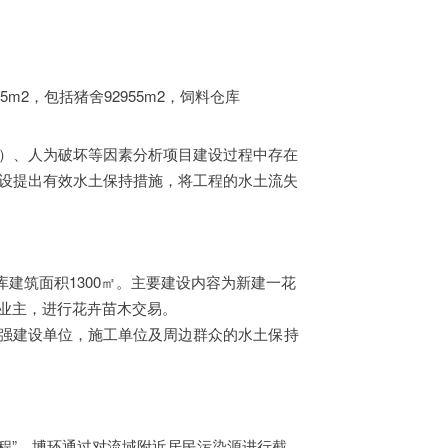
m2，包括猪舍92955m2，饲料仓库
）、人为破坏等因素分析项目建设过程中存在
设提出有效水土保持措施，将工程的水土流失
建筑面积1300
㎡
。主要建设内容为新建一花
业主，进行花卉苗木交易。
强建设单位，施工单位及周边群众的水土保持
工程”，博环通过对流域附近居民污染源进行截