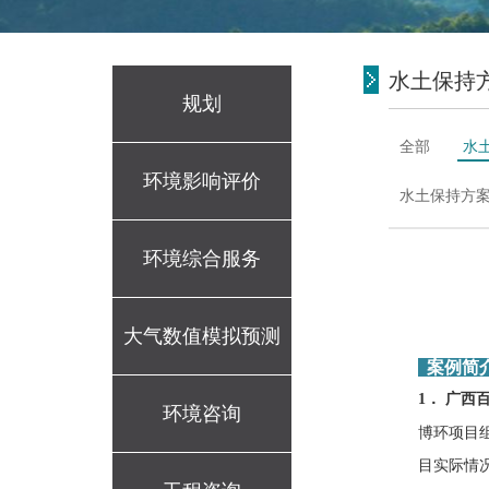
水土保持
规划
全部
水
环境影响评价
水土保持方
环境综合服务
大气数值模拟预测
案例简
1． 广
环境咨询
博环项目
目实际情