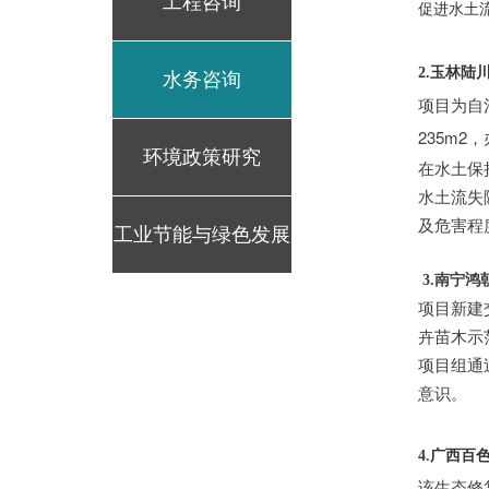
工程咨询
促进水土
2.玉林
水务咨询
项目为自
235m2
环境政策研究
在水土保
水土流失
及危害程
工业节能与绿色发展
3.南宁
项目新建交
评价
卉苗木示
项目组通
意识。
4.
广西百
该生态修