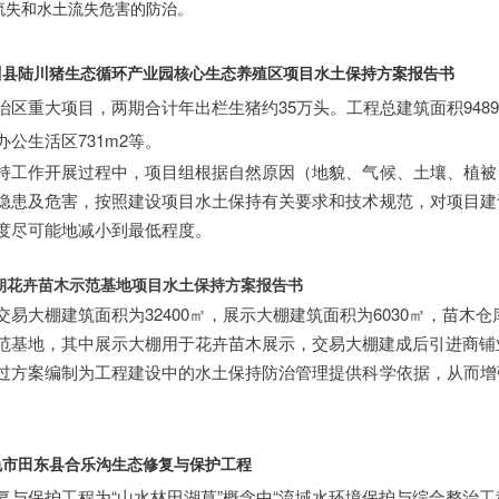
流失和水土流失危害的防治。
陆川县陆川猪生态循环产业园核心生态养殖区项目水土保持方案报告书
治区重大项目，两期合计年出栏生猪约35万头。工程总建筑面积94895
，办公生活区731m2等。
持工作开展过程中，项目组根据自然原因（地貌、气候、土壤、植被
隐患及危害，按照建设项目水土保持有关要求和技术规范，对项目建
度尽可能地减小到最低程度。
鸿朝花卉苗木示范基地项目水土保持方案报告书
易大棚建筑面积为32400㎡，展示大棚建筑面积为6030
㎡
，苗木仓库
范基地，其中展示大棚用于花卉苗木展示，交易大棚建成后引进商铺
过方案编制为工程建设中的水土保持防治管理提供科学依据，从而增
色市田东县合乐沟生态修复与保护工程
复与保护工程为“山水林田湖草”概念中“流域水环境保护与综合整治